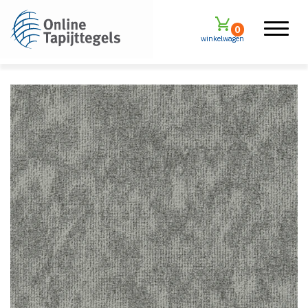
0
winkelwagen