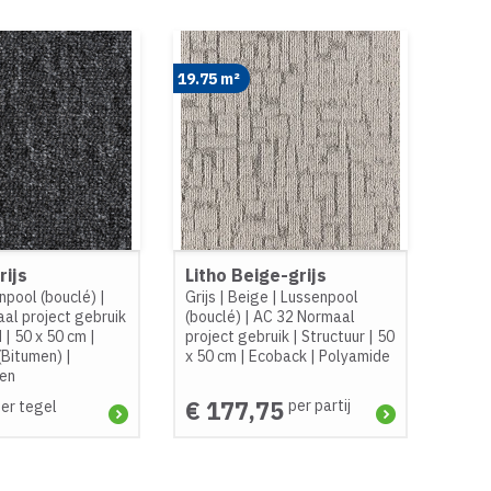
19.75 m²
rijs
Litho Beige-grijs
npool (bouclé)
|
Grijs
|
Beige
|
Lussenpool
al project gebruik
(bouclé)
|
AC 32 Normaal
d
|
50 x 50 cm
|
project gebruik
|
Structuur
|
50
(Bitumen)
|
x 50 cm
|
Ecoback
|
Polyamide
een
€ 177,75
per partij
er tegel