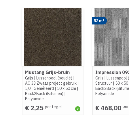
52 m²
Mustang Grijs-bruin
Impression 09
Grijs
|
Lussenpool (bouclé)
|
Grijs
|
Lussenpool 
AC 33 Zwaar project gebruik
|
Structuur
|
50 x 50
5,0
|
Gemêleerd
|
50 x 50 cm
|
Back2Back (Bitum
Back2Back (Bitumen)
|
Polyamide
Polyamide
€ 2,25
€ 468,00
per
per tegel