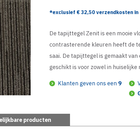
*exclusief €
32,50
verzendkosten in 
De tapijttegel Zenit is een mooie v
contrasterende kleuren heeft de te
saai. De tapijttegel is gemaakt va
geschikt is voor zowel in huiselijk
Klanten geven ons een
9
elijkbare producten