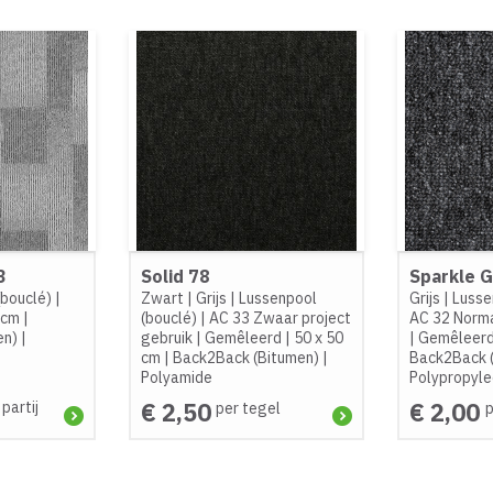
3
Solid 78
Sparkle G
(bouclé)
|
Zwart
|
Grijs
|
Lussenpool
Grijs
|
Lusse
 cm
|
(bouclé)
|
AC 33 Zwaar project
AC 32 Norma
en)
|
gebruik
|
Gemêleerd
|
50 x 50
|
Gemêleer
cm
|
Back2Back (Bitumen)
|
Back2Back 
Polyamide
Polypropyl
€ 2,50
€ 2,00
 partij
per tegel
p