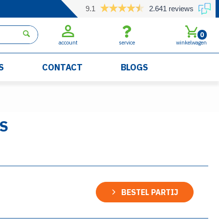
9.1
2.641 reviews
0
account
service
winkelwagen
S
CONTACT
BLOGS
S
BESTEL PARTIJ