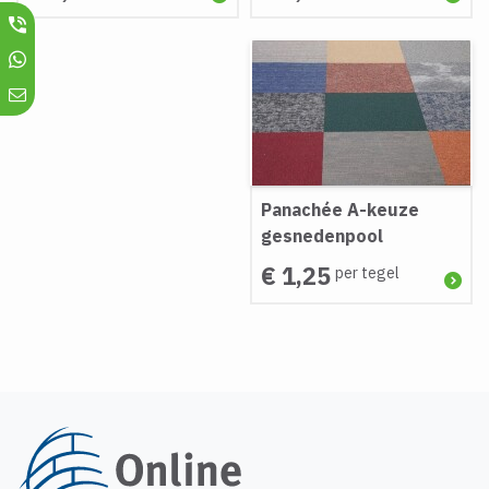
Panachée A-keuze
gesnedenpool
€ 1,25
per tegel