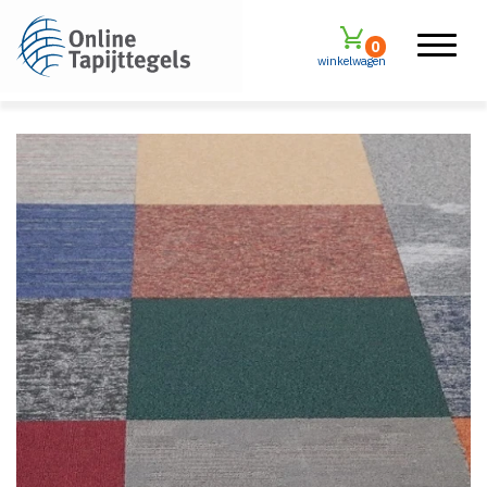
0
winkelwagen