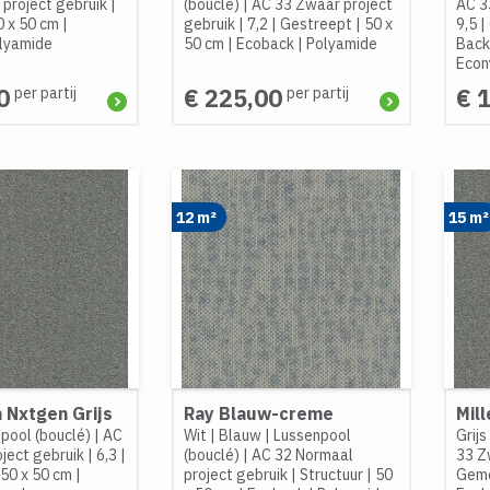
project gebruik
|
(bouclé)
|
AC 33 Zwaar project
AC 3
0 x 50 cm
|
gebruik
|
7,2
|
Gestreept
|
50 x
9,5
|
lyamide
50 cm
|
Ecoback
|
Polyamide
Back
Econ
0
€ 225,00
€ 
per partij
per partij
12 m²
15 m²
 Nxtgen Grijs
Ray Blauw-creme
Mil
pool (bouclé)
|
AC
Wit
|
Blauw
|
Lussenpool
Grijs
ject gebruik
|
6,3
|
(bouclé)
|
AC 32 Normaal
33 Z
50 x 50 cm
|
project gebruik
|
Structuur
|
50
Gemê