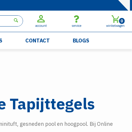
0
account
service
winkelwagen
S
CONTACT
BLOGS
e Tapijttegels
minituft, gesneden pool en hoogpool. Bij Online