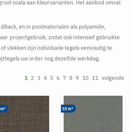
en groot scala aan kleurvarianten. Het aanbod omvat
 dBack, en in poolmaterialen als polyamide,
ar projectgebruik, zodat ook intensief gebruikte
of vlekken zijn individuele tegels eenvoudig te
ijttegels uw order nog dezelfde werkdag.
1
2
3
4
5
6
7
8
9
10
11
volgende
 m²
15 m²