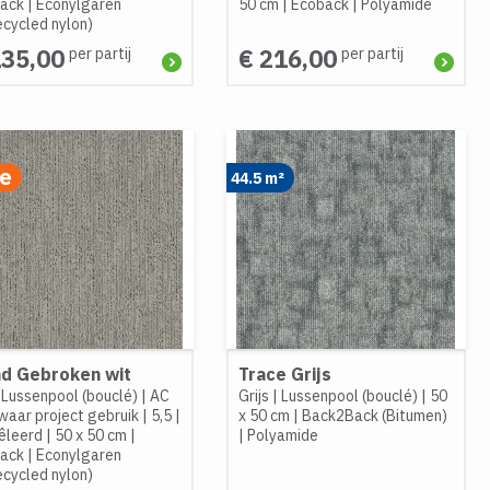
ack
|
Econylgaren
50 cm
|
Ecoback
|
Polyamide
ecycled nylon)
135,00
€ 216,00
per partij
per partij
ie
44.5 m²
nd Gebroken wit
Trace Grijs
|
Lussenpool (bouclé)
|
AC
Grijs
|
Lussenpool (bouclé)
|
50
waar project gebruik
|
5,5
|
x 50 cm
|
Back2Back (Bitumen)
leerd
|
50 x 50 cm
|
|
Polyamide
ack
|
Econylgaren
ecycled nylon)