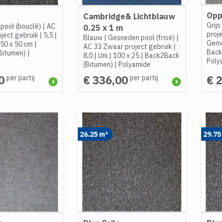
Opp
Cambridge& Lichtblauw
Grijs
pool (bouclé)
|
AC
0.25 x 1 m
proj
ject gebruik
|
5,5
|
Blauw
|
Gesneden pool (frisé)
|
Gemê
50 x 50 cm
|
AC 33 Zwaar project gebruik
|
Back
Bitumen)
|
8,0
|
Uni
|
100 x 25
|
Back2Back
Poly
(Bitumen)
|
Polyamide
0
€ 336,00
€ 
per partij
per partij
26.25 m²
29.75