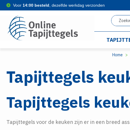
Voor
14:00 besteld
, dezelfde werkdag verzonden
TAPIJTT
Home
Tapijttegels keu
Tapijttegels keuk
Tapijttegels voor de keuken zijn er in een breed ass