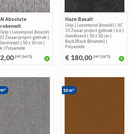
N Absolute
Haze Basalt
Grijs
|
Lussenpool (bouclé)
|
AC
rokenwit
33 Zwaar project gebruik
|
6,6
|
|
Grijs
|
Lussenpool (bouclé)
Gemêleerd
|
50 x 50 cm
|
33 Zwaar project gebruik
|
Back2Back (Bitumen)
|
Gestreept
|
50 x 50 cm
|
Polyamide
k
|
Polyamide
72,00
€ 180,00
per partij
per partij
 m²
10 m²