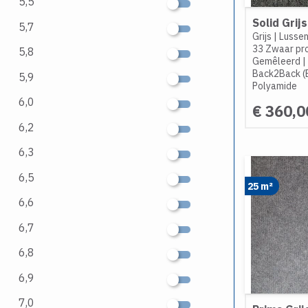
5,5
Solid Grijs
5,7
Grijs
|
Lussen
33 Zwaar pro
5,8
Gemêleerd
|
Back2Back (
5,9
Polyamide
6,0
€ 360,0
6,2
6,3
6,5
25 m²
6,6
6,7
6,8
6,9
7,0