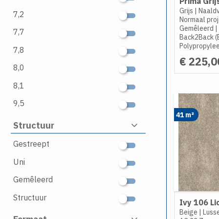
Prima Grij
Grijs
|
Naaldv
7,2
Normaal proj
Gemêleerd
|
7,7
Back2Back (
Polypropyle
7,8
€ 225,0
8,0
8,1
9,5
41 m²
Structuur
Gestreept
Uni
Gemêleerd
Structuur
Ivy 106 Li
Beige
|
Lusse