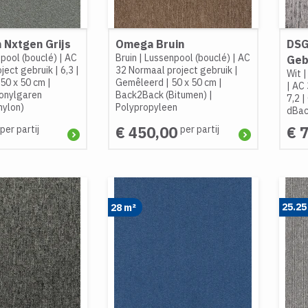
 Nxtgen Grijs
Omega Bruin
DSG
pool (bouclé)
|
AC
Bruin
|
Lussenpool (bouclé)
|
AC
Geb
ject gebruik
|
6,3
|
32 Normaal project gebruik
|
Wit
50 x 50 cm
|
Gemêleerd
|
50 x 50 cm
|
|
AC 
onylgaren
Back2Back (Bitumen)
|
7,2
|
nylon)
Polypropyleen
dBac
€ 450,00
€ 
per partij
per partij
25.25
28 m²