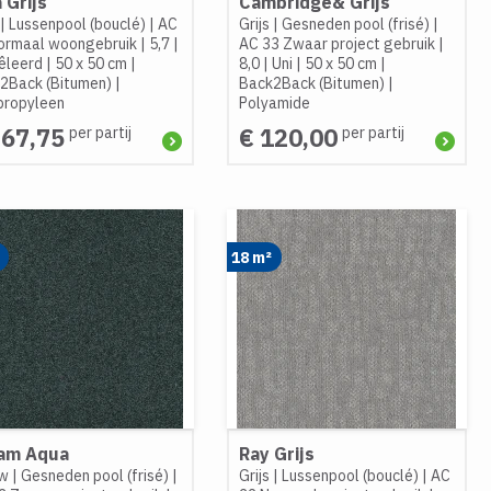
 Grijs
Cambridge& Grijs
|
Lussenpool (bouclé)
|
AC
Grijs
|
Gesneden pool (frisé)
|
ormaal woongebruik
|
5,7
|
AC 33 Zwaar project gebruik
|
leerd
|
50 x 50 cm
|
8,0
|
Uni
|
50 x 50 cm
|
2Back (Bitumen)
|
Back2Back (Bitumen)
|
propyleen
Polyamide
267,75
€ 120,00
per partij
per partij
18 m²
am Aqua
Ray Grijs
w
|
Gesneden pool (frisé)
|
Grijs
|
Lussenpool (bouclé)
|
AC