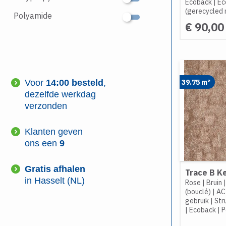
Ecoback
|
Ec
(gerecycled 
Polyamide
€ 90,00
39.75 m²
Voor
14:00 besteld
,
dezelfde werkdag
verzonden
Klanten geven
ons een
9
Gratis afhalen
Trace B K
in Hasselt (NL)
Rose
|
Bruin
(bouclé)
|
AC
gebruik
|
Str
|
Ecoback
|
P