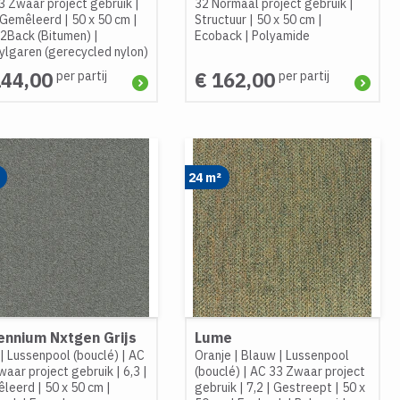
3 Zwaar project gebruik
|
32 Normaal project gebruik
|
Gemêleerd
|
50 x 50 cm
|
Structuur
|
50 x 50 cm
|
2Back (Bitumen)
|
Ecoback
|
Polyamide
ylgaren (gerecycled nylon)
144,00
€ 162,00
per partij
per partij
24 m²
lennium Nxtgen Grijs
Lume
|
Lussenpool (bouclé)
|
AC
Oranje
|
Blauw
|
Lussenpool
waar project gebruik
|
6,3
|
(bouclé)
|
AC 33 Zwaar project
leerd
|
50 x 50 cm
|
gebruik
|
7,2
|
Gestreept
|
50 x