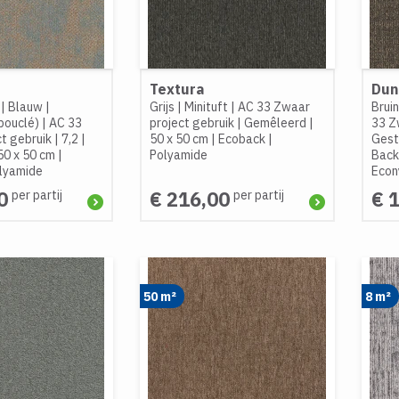
Textura
Dun
|
Blauw
|
Grijs
|
Minituft
|
AC 33 Zwaar
Bruin
bouclé)
|
AC 33
project gebruik
|
Gemêleerd
|
33 Z
t gebruik
|
7,2
|
50 x 50 cm
|
Ecoback
|
Gest
50 x 50 cm
|
Polyamide
Back
lyamide
Econ
0
€ 216,00
€ 
per partij
per partij
50 m²
8 m²