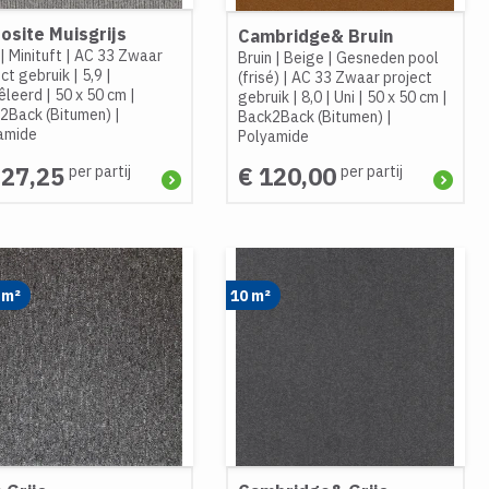
osite Muisgrijs
Cambridge& Bruin
|
Minituft
|
AC 33 Zwaar
Bruin
|
Beige
|
Gesneden pool
ect gebruik
|
5,9
|
(frisé)
|
AC 33 Zwaar project
leerd
|
50 x 50 cm
|
gebruik
|
8,0
|
Uni
|
50 x 50 cm
|
2Back (Bitumen)
|
Back2Back (Bitumen)
|
amide
Polyamide
227,25
€ 120,00
per partij
per partij
 m²
10 m²