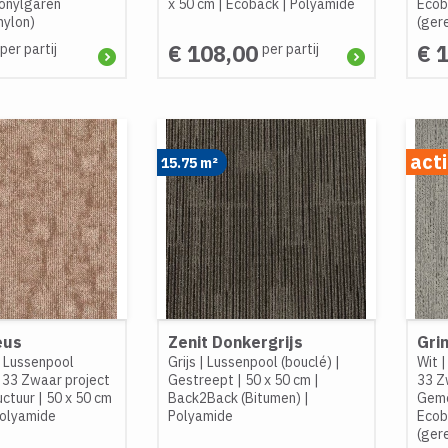
onylgaren
x 50 cm
|
Ecoback
|
Polyamide
Ecob
nylon)
(ger
€ 108,00
€ 
per partij
per partij
act
15.75 m²
eus
Zenit Donkergrijs
Gri
|
Lussenpool
Grijs
|
Lussenpool (bouclé)
|
Wit
 33 Zwaar project
Gestreept
|
50 x 50 cm
|
33 Z
uctuur
|
50 x 50 cm
Back2Back (Bitumen)
|
Gemê
olyamide
Polyamide
Ecob
(ger