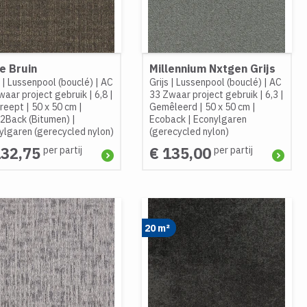
e Bruin
Millennium Nxtgen Grijs
|
Lussenpool (bouclé)
|
AC
Grijs
|
Lussenpool (bouclé)
|
AC
waar project gebruik
|
6,8
|
33 Zwaar project gebruik
|
6,3
|
reept
|
50 x 50 cm
|
Gemêleerd
|
50 x 50 cm
|
2Back (Bitumen)
|
Ecoback
|
Econylgaren
ylgaren (gerecycled nylon)
(gerecycled nylon)
132,75
€ 135,00
per partij
per partij
20 m²