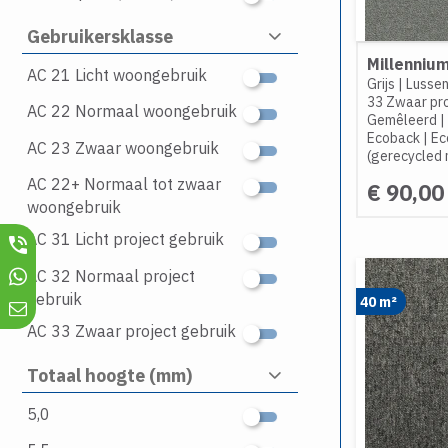
Gebruikersklasse
Millennium
AC 21 Licht woongebruik
Grijs
|
Lussen
33 Zwaar pro
AC 22 Normaal woongebruik
Gemêleerd
|
Ecoback
|
Ec
AC 23 Zwaar woongebruik
(gerecycled 
AC 22+ Normaal tot zwaar
€ 90,00
woongebruik
AC 31 Licht project gebruik
AC 32 Normaal project
gebruik
40 m²
AC 33 Zwaar project gebruik
Totaal hoogte (mm)
5,0