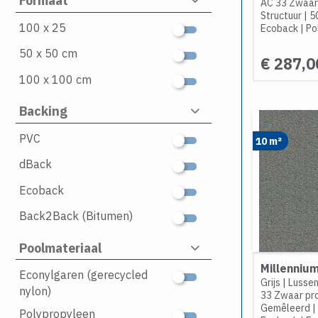
Formaat
AC 33 Zwaar 
Structuur
|
5
100 x 25
Ecoback
|
Po
50 x 50 cm
€ 287,0
100 x 100 cm
Backing
PVC
10 m²
dBack
Ecoback
Back2Back (Bitumen)
Poolmateriaal
Millennium
Econylgaren (gerecycled
Grijs
|
Lussen
nylon)
33 Zwaar pro
Gemêleerd
|
Polypropyleen