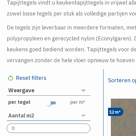
Tapijttegels vindt u keukentapijttegels in vrijwel a
zowel losse tegels per stuk als volledige partijen 
De tegels zijn leverbaar in meerdere formaten, met
polypropyleen en gerecycled nylon (Econylgaren). D
keukens goed bediend worden. Tapijttegels voor de ke
vervangen zonder de hele vloer opnieuw te hoeven 
Reset filters
Sorteren o
Weergave
per tegel
per m²
12 m²
Aantal m2