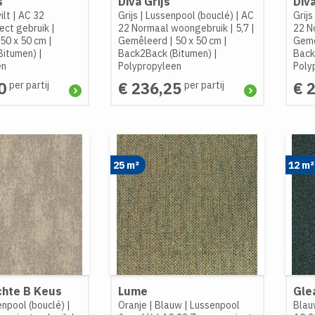
s
Diva Grijs
Diva
ilt
|
AC 32
Grijs
|
Lussenpool (bouclé)
|
AC
Grijs
ect gebruik
|
22 Normaal woongebruik
|
5,7
|
22 N
50 x 50 cm
|
Gemêleerd
|
50 x 50 cm
|
Gemê
Bitumen)
|
Back2Back (Bitumen)
|
Back
en
Polypropyleen
Poly
0
€ 236,25
€ 
per partij
per partij
25 m²
12 m²
chte B Keus
Lume
Gle
npool (bouclé)
|
Oranje
|
Blauw
|
Lussenpool
Blau