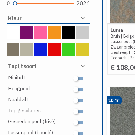
0
2026
Kleur
Lume
Bruin
|
Beige
Lussenpool (
Zwaar projec
Gestreept
|
Ecoback
|
Po
Tapijtsoort
€ 108,0
Minituft
Hoogpool
Naaldvilt
10 m²
Top geschoren
Gesneden pool (frisé)
Lussenpool (bouclé)