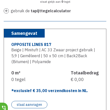
staat gelijk aan
0
tegel
gebruik de
tapijttegelcalculator
Samengevat
OPPOSITE LINES 817
Beige | Minituft | AC 33 Zwaar project gebruik |
5,9 | Gemêleerd | 50 x 50 cm | Back2Back
(Bitumen) | Polyamide
0
m²
Totaalbedrag
0
tegel
€ 0,00
*exclusief €
35,00
verzendkosten in NL.
staal aanvragen