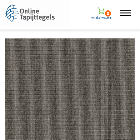
0
winkelwagen