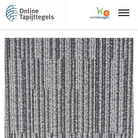
0
winkelwagen