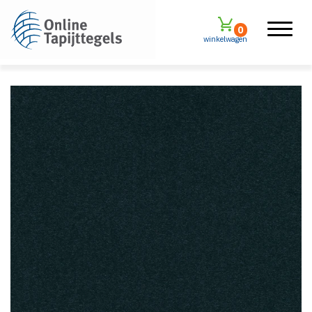
0
winkelwagen