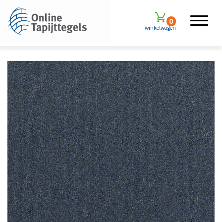
0
winkelwagen