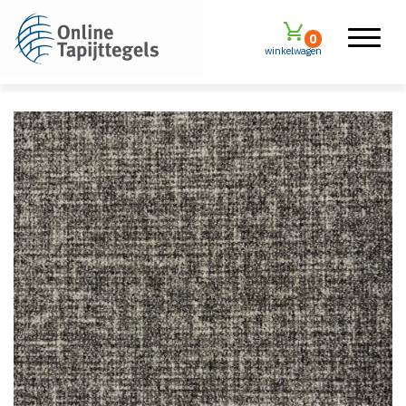
0
winkelwagen