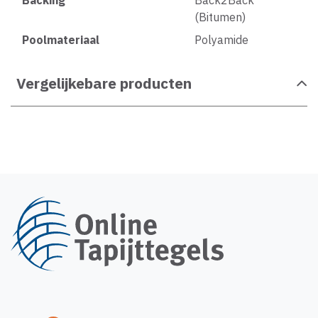
Backing
Back2Back
(Bitumen)
Poolmateriaal
Polyamide
Vergelijkebare producten