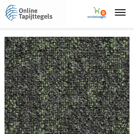
0
winkelwagen