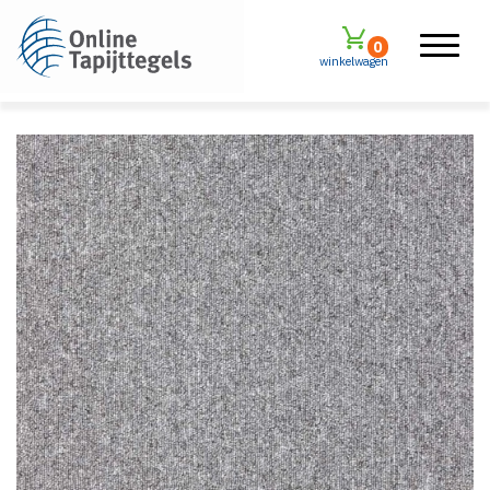
0
winkelwagen