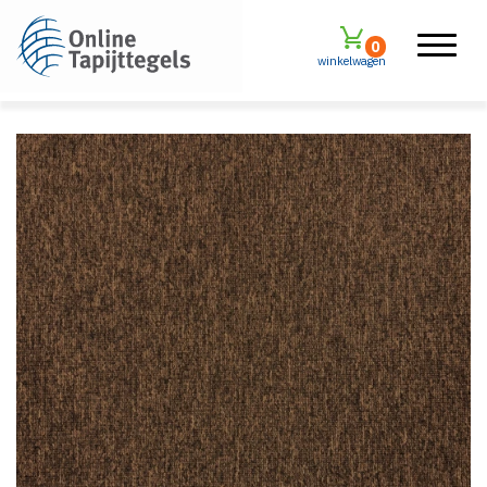
0
winkelwagen