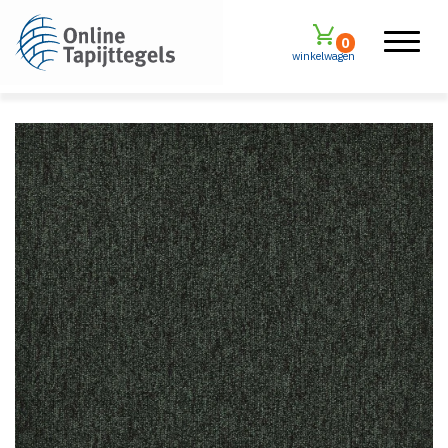
0
winkelwagen