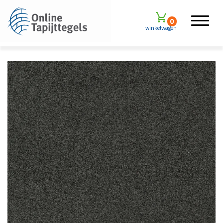
0
winkelwagen