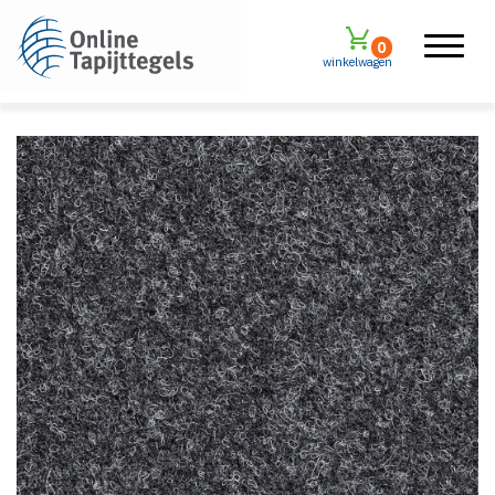
0
winkelwagen