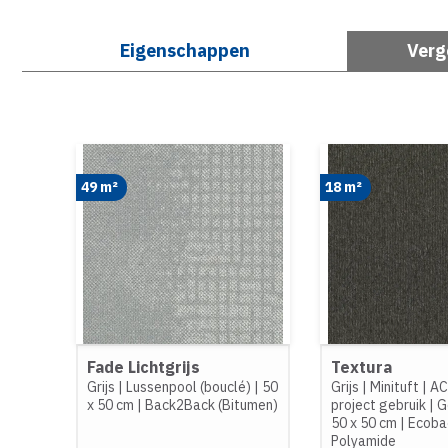
Eigenschappen
Verg
49 m²
18 m²
Fade Lichtgrijs
Textura
Grijs
|
Lussenpool (bouclé)
|
50
Grijs
|
Minituft
|
AC
x 50 cm
|
Back2Back (Bitumen)
project gebruik
|
G
50 x 50 cm
|
Ecoba
Polyamide