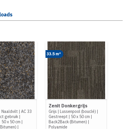
loads
33.5 m²
Zenit Donkergrijs
|
Naaldvilt
|
AC 33
Grijs
|
Lussenpool (bouclé)
|
ct gebruik
|
Gestreept
|
50 x 50 cm
|
|
50 x 50 cm
|
Back2Back (Bitumen)
|
(Bitumen)
|
Polyamide