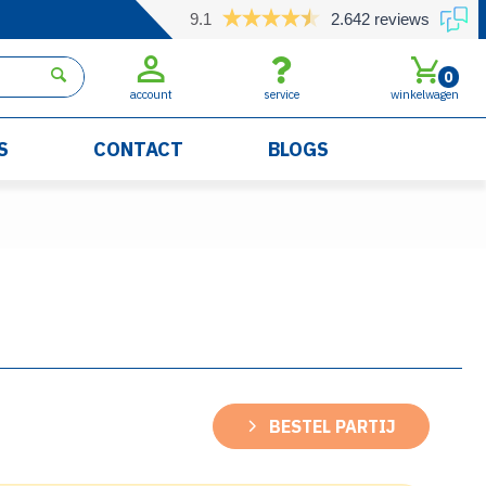
9.1
2.642 reviews
0
account
service
winkelwagen
S
CONTACT
BLOGS
BESTEL PARTIJ