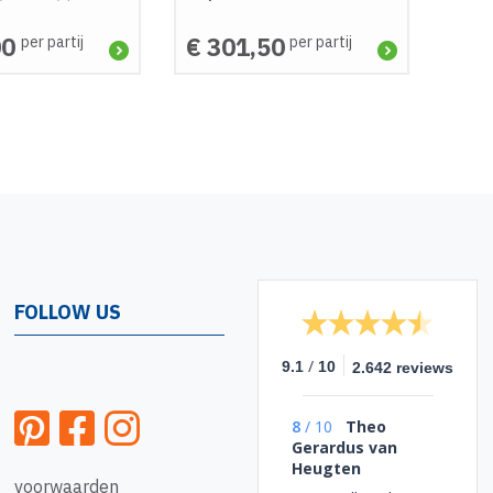
00
€ 301,50
per partij
per partij
FOLLOW US
/
9.1
10
2.642 reviews
8
/
10
Theo
Gerardus van
Heugten
voorwaarden