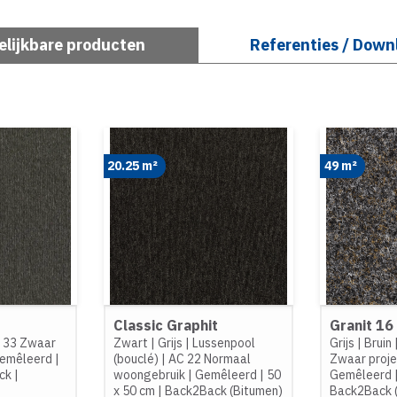
elijkbare producten
Referenties / Down
20.25 m²
49 m²
Classic Graphit
Granit 16
 33 Zwaar
Zwart
|
Grijs
|
Lussenpool
Grijs
|
Bruin
emêleerd
|
(bouclé)
|
AC 22 Normaal
Zwaar proje
ck
|
woongebruik
|
Gemêleerd
|
50
Gemêleerd
x 50 cm
|
Back2Back (Bitumen)
Back2Back 