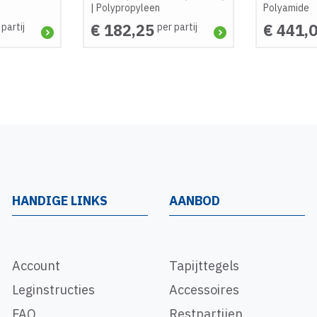
|
Polypropyleen
Polyamide
€ 182,25
€ 441,
 partij
per partij
HANDIGE LINKS
AANBOD
Account
Tapijttegels
Leginstructies
Accessoires
FAQ
Restpartijen