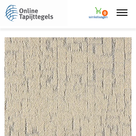
0
winkelwagen