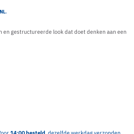
NL.
an en gestructureerde look dat doet denken aan een
.
Voor
14:00 besteld
, dezelfde werkdag verzonden