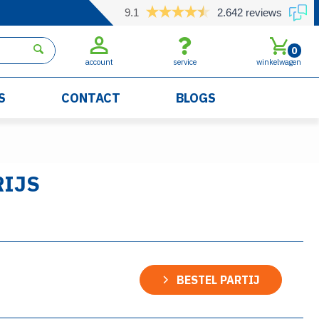
9.1
2.642 reviews
0
account
service
winkelwagen
S
CONTACT
BLOGS
RIJS
BESTEL PARTIJ