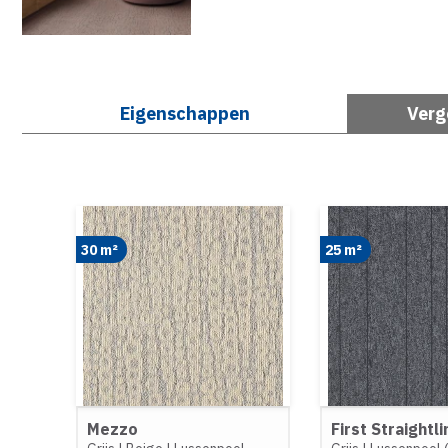
Eigenschappen
Verg
30 m²
25 m²
Mezzo
First Straightli