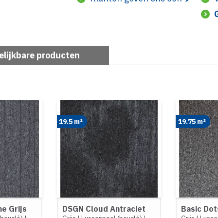
elijkbare producten
19.5 m²
19.75 m²
ne Grijs
DSGN Cloud Antraciet
Basic Dot