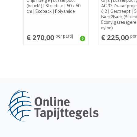
Grijs
|
Beige
|
Lussenpool
Grijs
|
Lussenpool 
(bouclé)
|
Structuur
|
50 x 50
AC 33 Zwaar proje
cm
|
Ecoback
|
Polyamide
6,2
|
Gestreept
|
5
Back2Back (Bitum
Econylgaren (gere
nylon)
€ 270,00
€ 225,00
per partij
per