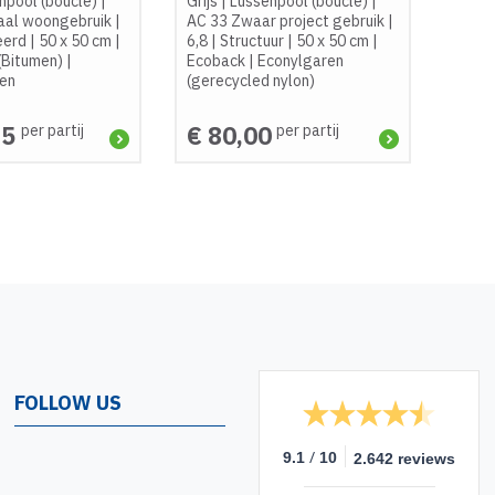
npool (bouclé)
|
Grijs
|
Lussenpool (bouclé)
|
aal woongebruik
|
AC 33 Zwaar project gebruik
|
eerd
|
50 x 50 cm
|
6,8
|
Structuur
|
50 x 50 cm
|
(Bitumen)
|
Ecoback
|
Econylgaren
een
(gerecycled nylon)
75
€ 80,00
per partij
per partij
FOLLOW US
/
9.1
10
2.642 reviews