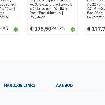
(bouclé)
|
Grijs
|
Lussenpool (bouclé)
|
Grijs
|
Lusse
ct gebruik
|
AC 33 Zwaar project gebruik
|
AC 22 Norm
0 x 50 cm
|
6,7
|
Structuur
|
50 x 50 cm
|
5,7
|
Gemêl
en)
|
Back2Back (Bitumen)
|
Back2Back 
cycled
Polyamide
Polypropyl
€ 175,50
€ 177,
 partij
per partij
HANDIGE LINKS
AANBOD