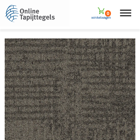
0
winkelwagen