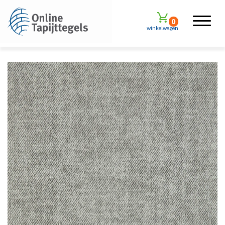
0
winkelwagen