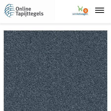
0
winkelwagen