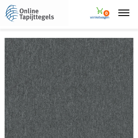
0
winkelwagen