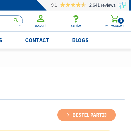
9.1
2.641 reviews
0
account
service
winkelwagen
S
CONTACT
BLOGS
BESTEL PARTIJ