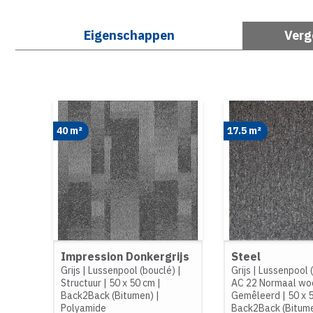
Eigenschappen
Verg
40 m²
17.5 m²
Impression Donkergrijs
Steel
Grijs
|
Lussenpool (bouclé)
|
Grijs
|
Lussenpool 
Structuur
|
50 x 50 cm
|
AC 22 Normaal wo
Back2Back (Bitumen)
|
Gemêleerd
|
50 x 
Polyamide
Back2Back (Bitum