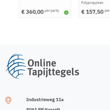
Polypropyleen
€ 360,00
€ 157,50
per partij
per
Industrieweg 11a
8061 RB Hasselt