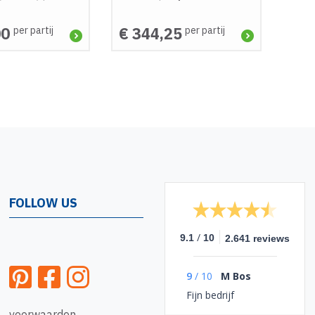
00
€ 344,25
per partij
per partij
FOLLOW US
/
9.1
10
2.641 reviews
9
/
10
M Bos
Fijn bedrijf
voorwaarden