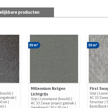
elijkbare producten
35 m²
15 m²
Millennium Nxtgen
First Swa
(bouclé)
|
Grijs
|
Lusse
Lichtgrijs
ongebruik
|
AC 33 Zwaar
Grijs
|
Lussenpool (bouclé)
|
50 cm
|
Structuur
|
5
AC 33 Zwaar project gebruik
|
en)
|
Back2Back 
Gemêleerd
|
50 x 50 cm
|