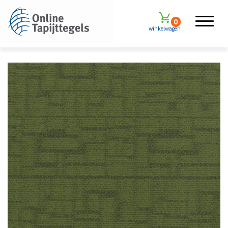
0
winkelwagen