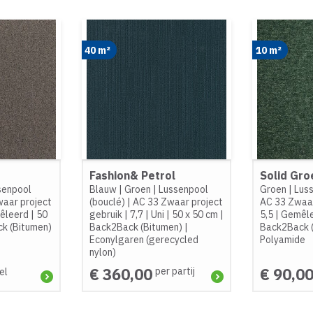
40 m²
10 m²
e
Fashion& Petrol
Solid Gro
senpool
Blauw
|
Groen
|
Lussenpool
Groen
|
Luss
aar project
(bouclé)
|
AC 33 Zwaar project
AC 33 Zwaar
êleerd
|
50
gebruik
|
7,7
|
Uni
|
50 x 50 cm
|
5,5
|
Gemêl
k (Bitumen)
Back2Back (Bitumen)
|
Back2Back 
Econylgaren (gerecycled
Polyamide
nylon)
€ 360,00
€ 90,0
per partij
el