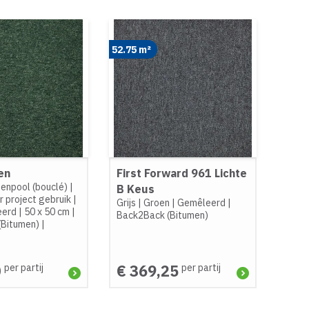
52.75 m²
en
First Forward 961 Lichte
enpool (bouclé)
|
B Keus
 project gebruik
|
Grijs
|
Groen
|
Gemêleerd
|
eerd
|
50 x 50 cm
|
Back2Back (Bitumen)
(Bitumen)
|
0
€ 369,25
per partij
per partij