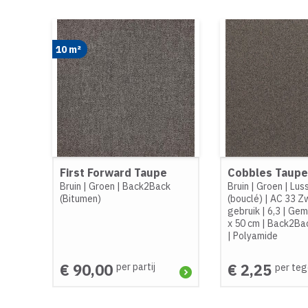
10 m²
First Forward Taupe
Cobbles Taup
Bruin
|
Groen
|
Back2Back
Bruin
|
Groen
|
Lus
(Bitumen)
(bouclé)
|
AC 33 Zw
gebruik
|
6,3
|
Gem
x 50 cm
|
Back2Bac
|
Polyamide
€ 90,00
€ 2,25
per partij
per teg