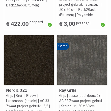
project gebruik
|
Structuur
|
Back2Back (Bitumen)
50 x 50 cm
|
Back2Back
(Bitumen)
|
Polyamide
per partij
€ 422,00
€ 3,00
per tegel
12 m²
Nordic 321
Ray Grijs
Grijs
|
Bruin
|
Blauw
|
Grijs
|
Lussenpool (bouclé)
|
Lussenpool (bouclé)
|
AC 33
AC 33 Zwaar project gebruik
Zwaar project gebruik
|
5,5
|
|
Structuur
|
50 x 50 cm
|