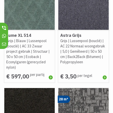
Lume XL 514
Astra Grijs
Grijs
|
Blauw
|
Lussenpool
Grijs
|
Lussenpool (bouclé)
|
(bouclé)
|
AC 33 Zwaar
AC 22 Normaal woongebruik
project gebruik
|
Structuur
|
|
5,0
|
Gemêleerd
|
50 x 50
50 x 50 cm
|
Ecoback
|
cm
|
Back2Back (Bitumen)
|
Econylgaren (gerecycled
Polypropyleen
nylon)
per partij
€ 597,00
€ 3,50
per tegel
28 m²