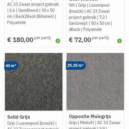
AC 33 Zwaar project gebruik
Wit
|
Grijs
|
Lussenpool
|
6,6
|
Gemêleerd
|
50 x 50
(bouclé)
|
AC 33 Zwaar
cm
|
Back2Back (Bitumen)
|
project gebruik
|
7,2
|
Polyamide
Gestreept
|
50 x 50 cm
|
dBack
|
Polyamide
per partij
per partij
€ 180,00
€ 72,00
25.25 m²
40 m²
Opposite Muisgrijs
Solid Grijs
Grijs
|
Minituft
|
AC 33 Zwaar
Grijs
|
Lussenpool (bouclé)
|
project gebruik
|
5,9
|