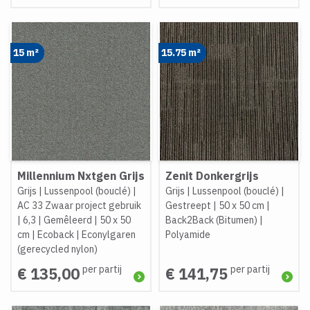
15 m²
15.75 m²
Millennium Nxtgen Grijs
Zenit Donkergrijs
Grijs
|
Lussenpool (bouclé)
|
Grijs
|
Lussenpool (bouclé)
|
AC 33 Zwaar project gebruik
Gestreept
|
50 x 50 cm
|
|
6,3
|
Gemêleerd
|
50 x 50
Back2Back (Bitumen)
|
cm
|
Ecoback
|
Econylgaren
Polyamide
(gerecycled nylon)
per partij
per partij
€ 135,00
€ 141,75