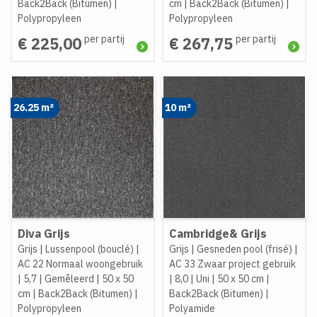
Back2Back (Bitumen)
|
cm
|
Back2Back (Bitumen)
|
Polypropyleen
Polypropyleen
per partij
per partij
€ 225,00
€ 267,75
26.25 m²
10 m²
Diva Grijs
Cambridge& Grijs
Grijs
|
Lussenpool (bouclé)
|
Grijs
|
Gesneden pool (frisé)
|
AC 22 Normaal woongebruik
AC 33 Zwaar project gebruik
|
5,7
|
Gemêleerd
|
50 x 50
|
8,0
|
Uni
|
50 x 50 cm
|
cm
|
Back2Back (Bitumen)
|
Back2Back (Bitumen)
|
Polypropyleen
Polyamide