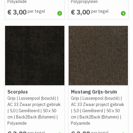
Polyamide
Polypropyleen
€ 3,00
€ 3,00
per tegel
per tegel
Scorpius
Mustang Grijs-bruin
Grijs
|
Lussenpool (bouclé)
|
Grijs
|
Lussenpool (bouclé)
|
AC 33 Zwaar project gebruik
AC 33 Zwaar project gebruik
|
5,0
|
Gemêleerd
|
50 x 50
|
5,0
|
Gemêleerd
|
50 x 50
cm
|
Back2Back (Bitumen)
|
cm
|
Back2Back (Bitumen)
|
Polyamide
Polyamide
per tegel
per tegel