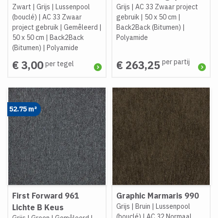
Zwart
|
Grijs
|
Lussenpool
Grijs
|
AC 33 Zwaar project
(bouclé)
|
AC 33 Zwaar
gebruik
|
50 x 50 cm
|
project gebruik
|
Gemêleerd
|
Back2Back (Bitumen)
|
50 x 50 cm
|
Back2Back
Polyamide
(Bitumen)
|
Polyamide
per partij
€ 3,00
€ 263,25
per tegel
52.75 m²
First Forward 961
Graphic Marmaris 990
Grijs
|
Bruin
|
Lussenpool
Lichte B Keus
(bouclé)
|
AC 32 Normaal
Grijs
|
Groen
|
Gemêleerd
|