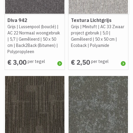
Diva 942
Textura Lichtgrijs
Grijs
|
Lussenpool (bouclé)
|
Grijs
|
Minituft
|
AC 33 Zwaar
AC 22 Normaal woongebruik
project gebruik
|
5,0
|
|
5,7
|
Gemêleerd
|
50 x 50
Gemêleerd
|
50 x 50 cm
|
cm
|
Back2Back (Bitumen)
|
Ecoback
|
Polyamide
Polypropyleen
€ 3,00
€ 2,50
per tegel
per tegel