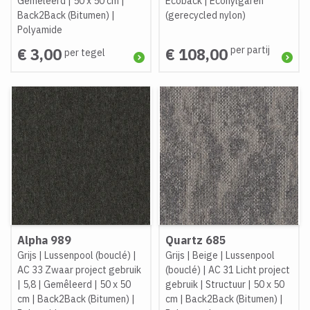
Gemêleerd
|
50 x 50 cm
|
Ecoback
|
Econylgaren
Back2Back (Bitumen)
|
(gerecycled nylon)
Polyamide
per partij
€ 3,00
€ 108,00
per tegel
Alpha 989
Quartz 685
Grijs
|
Lussenpool (bouclé)
|
Grijs
|
Beige
|
Lussenpool
AC 33 Zwaar project gebruik
(bouclé)
|
AC 31 Licht project
|
5,8
|
Gemêleerd
|
50 x 50
gebruik
|
Structuur
|
50 x 50
cm
|
Back2Back (Bitumen)
|
cm
|
Back2Back (Bitumen)
|