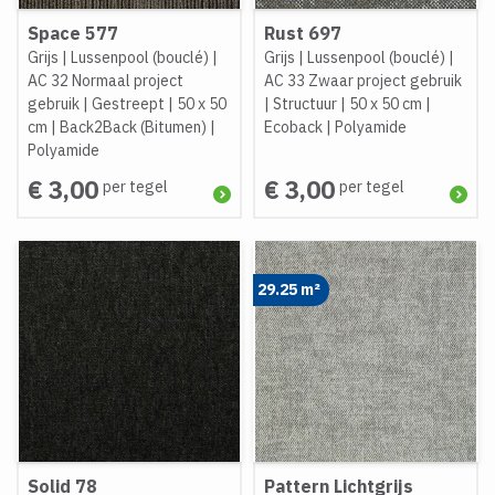
Space 577
Rust 697
Grijs
|
Lussenpool (bouclé)
|
Grijs
|
Lussenpool (bouclé)
|
AC 32 Normaal project
AC 33 Zwaar project gebruik
gebruik
|
Gestreept
|
50 x 50
|
Structuur
|
50 x 50 cm
|
cm
|
Back2Back (Bitumen)
|
Ecoback
|
Polyamide
Polyamide
€ 3,00
€ 3,00
per tegel
per tegel
29.25 m²
Solid 78
Pattern Lichtgrijs