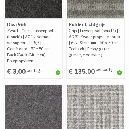
Diva 966
Polder Lichtgrijs
Zwart
|
Grijs
|
Lussenpool
Grijs
|
Lussenpool (bouclé)
|
(bouclé)
|
AC 22 Normaal
AC 33 Zwaar project gebruik
woongebruik
|
5,7
|
|
6,8
|
Structuur
|
50 x 50 cm
|
Gemêleerd
|
50 x 50 cm
|
Ecoback
|
Econylgaren
Back2Back (Bitumen)
|
(gerecycled nylon)
Polypropyleen
per partij
€ 3,00
€ 135,00
per tegel