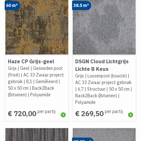
60 m²
38.5 m²
Haze CP Grijs-geel
DSGN Cloud Lichtgrijs
Grijs
|
Geel
|
Gesneden pool
Lichte B Keus
(frisé)
|
AC 33 Zwaar project
Grijs
|
Lussenpool (bouclé)
|
gebruik
|
8,1
|
Gemêleerd
|
AC 33 Zwaar project gebruik
50 x 50 cm
|
Back2Back
|
6,7
|
Structuur
|
50 x 50 cm
|
(Bitumen)
|
Polyamide
Back2Back (Bitumen)
|
Polyamide
per partij
per partij
€ 720,00
€ 269,50