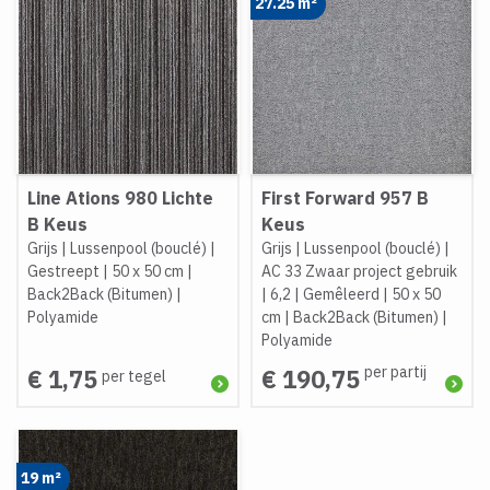
27.25 m²
Line Ations 980 Lichte
First Forward 957 B
B Keus
Keus
Grijs
|
Lussenpool (bouclé)
|
Grijs
|
Lussenpool (bouclé)
|
Gestreept
|
50 x 50 cm
|
AC 33 Zwaar project gebruik
Back2Back (Bitumen)
|
|
6,2
|
Gemêleerd
|
50 x 50
Polyamide
cm
|
Back2Back (Bitumen)
|
Polyamide
per partij
€ 1,75
€ 190,75
per tegel
19 m²