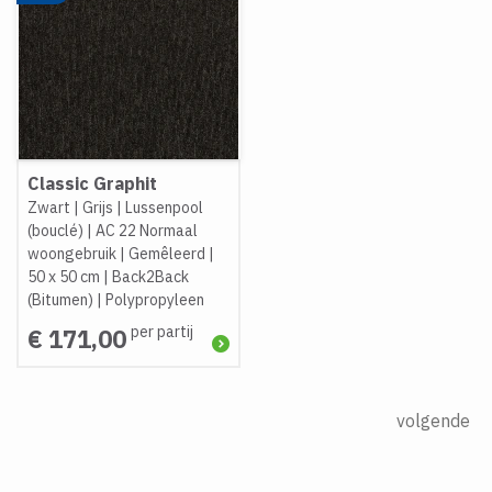
Classic Graphit
Zwart
|
Grijs
|
Lussenpool
(bouclé)
|
AC 22 Normaal
woongebruik
|
Gemêleerd
|
50 x 50 cm
|
Back2Back
(Bitumen)
|
Polypropyleen
per partij
€ 171,00
volgende