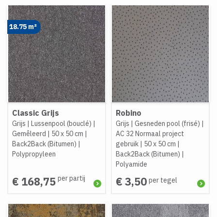
18.75 m²
Classic Grijs
Robino
Grijs
|
Lussenpool (bouclé)
|
Grijs
|
Gesneden pool (frisé)
|
Gemêleerd
|
50 x 50 cm
|
AC 32 Normaal project
Back2Back (Bitumen)
|
gebruik
|
50 x 50 cm
|
Polypropyleen
Back2Back (Bitumen)
|
Polyamide
per partij
€ 168,75
€ 3,50
per tegel