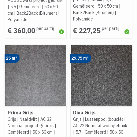
AC 33 Zwaar project gebruik
Gemêleerd
|
50 x 50 cm
|
|
5,5
|
Gemêleerd
|
50 x 50
Back2Back (Bitumen)
|
cm
|
Back2Back (Bitumen)
|
Polyamide
Polyamide
per partij
per partij
€ 360,00
€ 227,25
25 m²
29.75 m²
Prima Grijs
Diva Grijs
Grijs
|
Naaldvilt
|
AC 32
Grijs
|
Lussenpool (bouclé)
|
Normaal project gebruik
|
AC 22 Normaal woongebruik
Gemêleerd
|
50 x 50 cm
|
|
5,7
|
Gemêleerd
|
50 x 50