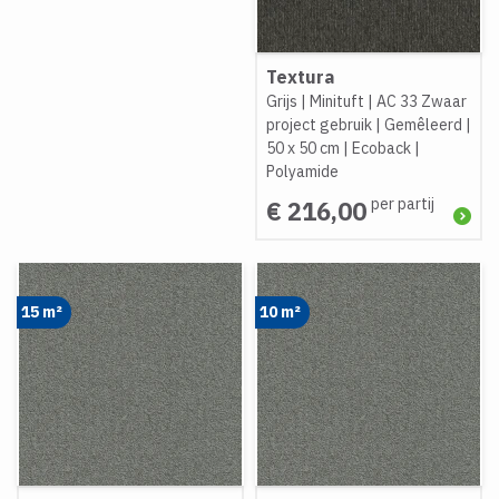
Textura
Grijs
|
Minituft
|
AC 33 Zwaar
project gebruik
|
Gemêleerd
|
50 x 50 cm
|
Ecoback
|
Polyamide
per partij
€ 216,00
15 m²
10 m²