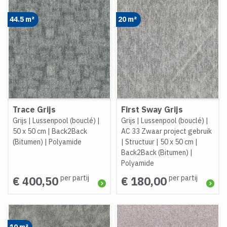
44.5 m²
20 m²
Trace Grijs
First Sway Grijs
Grijs
|
Lussenpool (bouclé)
|
Grijs
|
Lussenpool (bouclé)
|
50 x 50 cm
|
Back2Back
AC 33 Zwaar project gebruik
(Bitumen)
|
Polyamide
|
Structuur
|
50 x 50 cm
|
Back2Back (Bitumen)
|
Polyamide
per partij
per partij
€ 400,50
€ 180,00
10 m²