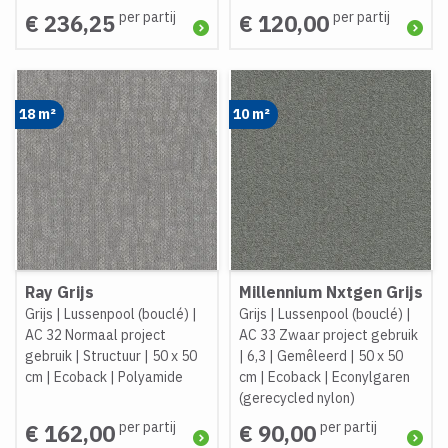
per partij
per partij
€ 236,25
€ 120,00
18 m²
10 m²
Ray Grijs
Millennium Nxtgen Grijs
Grijs
|
Lussenpool (bouclé)
|
Grijs
|
Lussenpool (bouclé)
|
AC 32 Normaal project
AC 33 Zwaar project gebruik
gebruik
|
Structuur
|
50 x 50
|
6,3
|
Gemêleerd
|
50 x 50
cm
|
Ecoback
|
Polyamide
cm
|
Ecoback
|
Econylgaren
(gerecycled nylon)
per partij
per partij
€ 162,00
€ 90,00