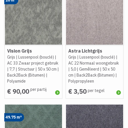
Vision Grijs
Astra Lichtgrijs
Grijs
|
Lussenpool (bouclé)
|
Grijs
|
Lussenpool (bouclé)
|
AC 33 Zwaar project gebruik
AC 22 Normaal woongebruik
|
7,7
|
Structuur
|
50 x 50 cm
|
|
5,0
|
Gemêleerd
|
50 x 50
Back2Back (Bitumen)
|
cm
|
Back2Back (Bitumen)
|
Polyamide
Polypropyleen
per partij
€ 90,00
€ 3,50
per tegel
49.75 m²