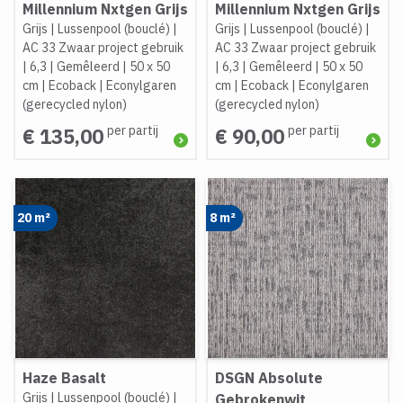
Millennium Nxtgen Grijs
Millennium Nxtgen Grijs
Grijs
|
Lussenpool (bouclé)
|
Grijs
|
Lussenpool (bouclé)
|
AC 33 Zwaar project gebruik
AC 33 Zwaar project gebruik
|
6,3
|
Gemêleerd
|
50 x 50
|
6,3
|
Gemêleerd
|
50 x 50
cm
|
Ecoback
|
Econylgaren
cm
|
Ecoback
|
Econylgaren
(gerecycled nylon)
(gerecycled nylon)
per partij
per partij
€ 135,00
€ 90,00
20 m²
8 m²
Haze Basalt
DSGN Absolute
Grijs
|
Lussenpool (bouclé)
|
Gebrokenwit