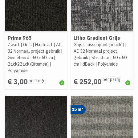
Prima 965
Litho Gradient Grijs
Zwart
|
Grijs
|
Naaldvilt
|
AC
Grijs
|
Lussenpool (bouclé)
|
32 Normaal project gebruik
|
AC 32 Normaal project
Gemêleerd
|
50 x 50 cm
|
gebruik
|
Structuur
|
50 x 50
Back2Back (Bitumen)
|
cm
|
dBack
|
Polyamide
Polyamide
per partij
€ 3,00
€ 252,00
per tegel
15 m²