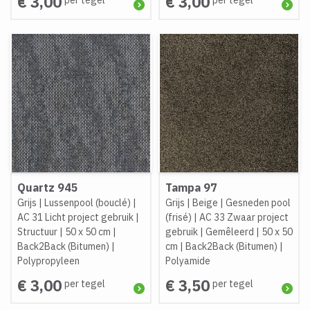
€ 3,00
€ 3,00
Quartz 945
Tampa 97
Grijs
|
Lussenpool (bouclé)
|
Grijs
|
Beige
|
Gesneden pool
AC 31 Licht project gebruik
|
(frisé)
|
AC 33 Zwaar project
Structuur
|
50 x 50 cm
|
gebruik
|
Gemêleerd
|
50 x 50
Back2Back (Bitumen)
|
cm
|
Back2Back (Bitumen)
|
Polypropyleen
Polyamide
€ 3,00
€ 3,50
per tegel
per tegel