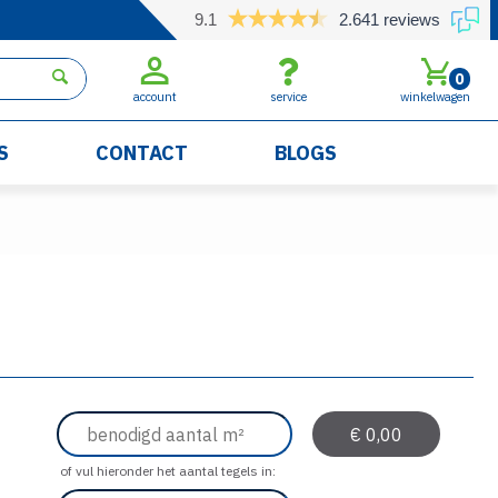
9.1
2.641 reviews
0
account
service
winkelwagen
S
CONTACT
BLOGS
of vul hieronder het aantal tegels in: