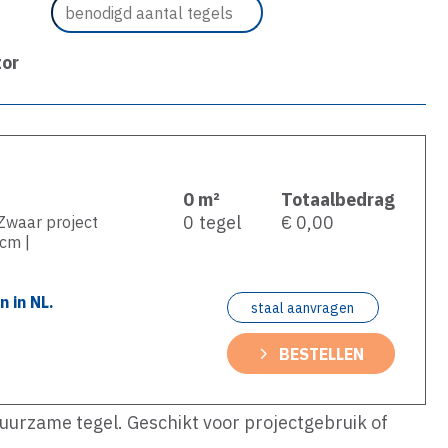
tor
0
m²
Totaalbedrag
0
tegel
€ 0,00
 Zwaar project
 cm |
 in NL.
staal aanvragen
BESTELLEN
duurzame tegel. Geschikt voor projectgebruik of