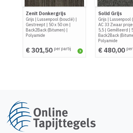
Zenit Donkergrijs
Solid Grijs
Grijs
|
Lussenpool (bouclé)
|
Grijs
|
Lussenpool 
Gestreept
|
50 x 50 cm
|
AC 33 Zwaar proje
Back2Back (Bitumen)
|
5,5
|
Gemêleerd
|
Polyamide
Back2Back (Bitum
Polyamide
€ 301,50
€ 480,00
per partij
per