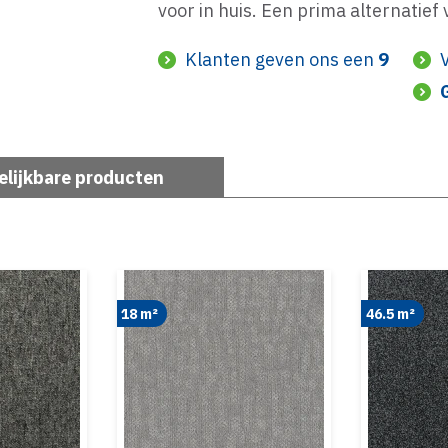
voor in huis. Een prima alternatief
Klanten geven ons een
9
elijkbare producten
46.5 m²
18 m²