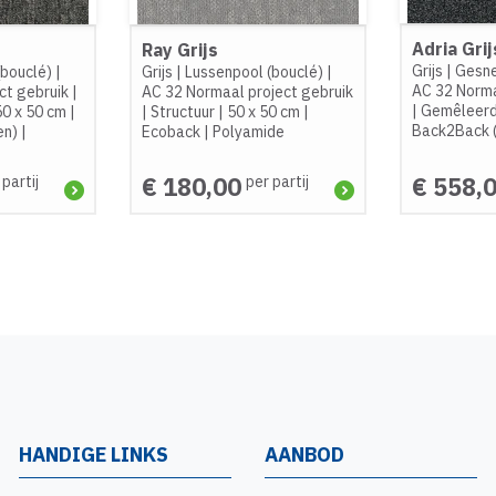
Adria Grij
Ray Grijs
Grijs
|
Gesne
(bouclé)
|
Grijs
|
Lussenpool (bouclé)
|
AC 32 Norma
ct gebruik
|
AC 32 Normaal project gebruik
|
Gemêleer
50 x 50 cm
|
|
Structuur
|
50 x 50 cm
|
Back2Back 
en)
|
Ecoback
|
Polyamide
€ 180,00
€ 558,
 partij
per partij
HANDIGE LINKS
AANBOD