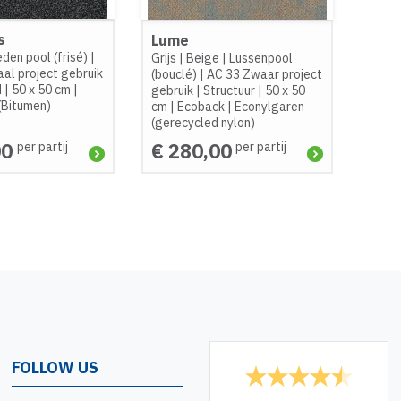
s
Lume
den pool (frisé)
|
Grijs
|
Beige
|
Lussenpool
al project gebruik
(bouclé)
|
AC 33 Zwaar project
d
|
50 x 50 cm
|
gebruik
|
Structuur
|
50 x 50
(Bitumen)
cm
|
Ecoback
|
Econylgaren
(gerecycled nylon)
00
€ 280,00
per partij
per partij
FOLLOW US