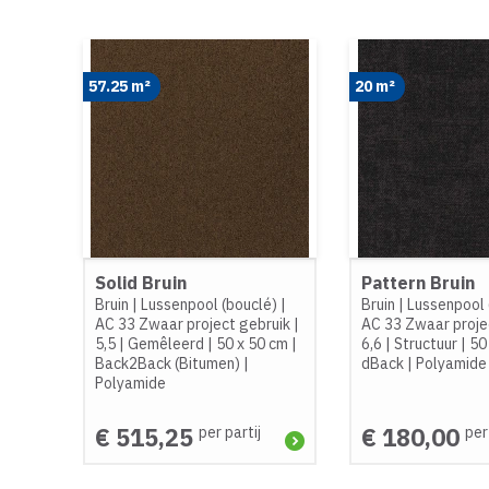
57.25 m²
20 m²
Solid Bruin
Pattern Bruin
Bruin
|
Lussenpool (bouclé)
|
Bruin
|
Lussenpool 
AC 33 Zwaar project gebruik
|
AC 33 Zwaar proje
5,5
|
Gemêleerd
|
50 x 50 cm
|
6,6
|
Structuur
|
50
Back2Back (Bitumen)
|
dBack
|
Polyamide
Polyamide
€ 515,25
€ 180,00
per partij
per