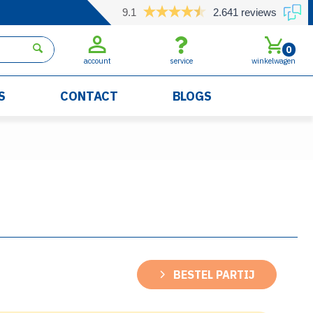
9.1
2.641 reviews
0
account
service
winkelwagen
S
CONTACT
BLOGS
BESTEL PARTIJ