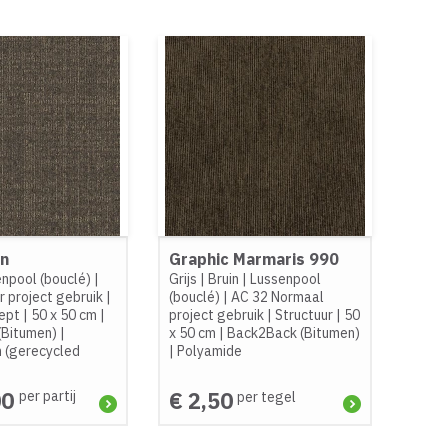
in
Graphic Marmaris 990
npool (bouclé)
|
Grijs
|
Bruin
|
Lussenpool
 project gebruik
|
(bouclé)
|
AC 32 Normaal
ept
|
50 x 50 cm
|
project gebruik
|
Structuur
|
50
(Bitumen)
|
x 50 cm
|
Back2Back (Bitumen)
 (gerecycled
|
Polyamide
00
€ 2,50
per partij
per tegel