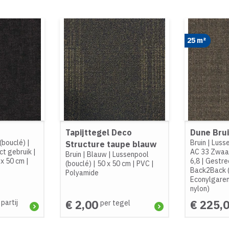
25 m²
Tapijttegel Deco
Dune Bru
(bouclé)
|
Bruin
|
Lusse
Structure taupe blauw
ct gebruik
|
AC 33 Zwaar
Bruin
|
Blauw
|
Lussenpool
 x 50 cm
|
6,8
|
Gestre
(bouclé)
|
50 x 50 cm
|
PVC
|
Back2Back 
Polyamide
Econylgaren
nylon)
€ 2,00
€ 225,
 partij
per tegel