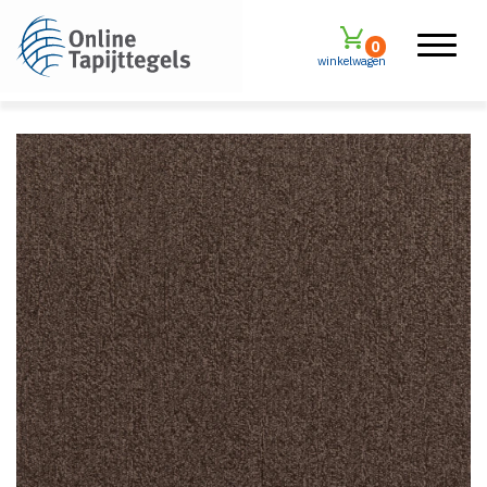
0
winkelwagen