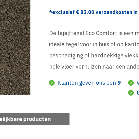
*exclusief €
85,00
verzendkosten in 
De tapijttegel Eco Comfort is een mo
ideale tegel voor in huis of op kant
beschadiging of hardnekkige vlekke
hele vloer verhuizen naar een and
Klanten geven ons een
9
elijkbare producten