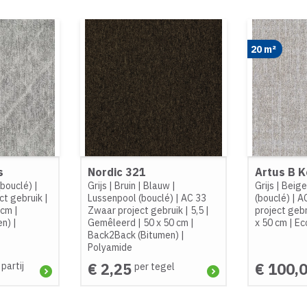
20 m²
s
Nordic 321
Artus B 
(bouclé)
|
Grijs
|
Bruin
|
Blauw
|
Grijs
|
Beig
ct gebruik
|
Lussenpool (bouclé)
|
AC 33
(bouclé)
|
A
 cm
|
Zwaar project gebruik
|
5,5
|
project geb
en)
|
Gemêleerd
|
50 x 50 cm
|
x 50 cm
|
Ec
Back2Back (Bitumen)
|
Polyamide
€ 2,25
€ 100,
 partij
per tegel