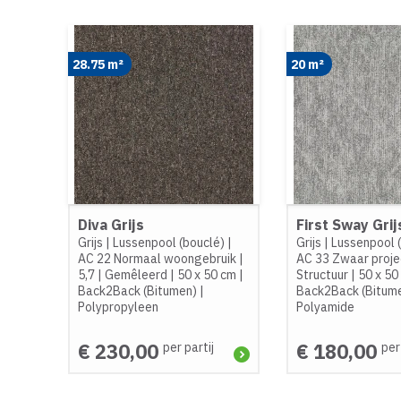
28.75 m²
20 m²
Diva Grijs
First Sway Grij
Grijs
|
Lussenpool (bouclé)
|
Grijs
|
Lussenpool 
AC 22 Normaal woongebruik
|
AC 33 Zwaar proje
5,7
|
Gemêleerd
|
50 x 50 cm
|
Structuur
|
50 x 50
Back2Back (Bitumen)
|
Back2Back (Bitum
Polypropyleen
Polyamide
€ 230,00
€ 180,00
per partij
per