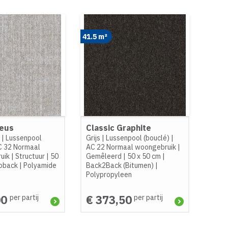
41.5 m²
Keus
Classic Graphite
e
|
Lussenpool
Grijs
|
Lussenpool (bouclé)
|
C 32 Normaal
AC 22 Normaal woongebruik
|
ruik
|
Structuur
|
50
Gemêleerd
|
50 x 50 cm
|
oback
|
Polyamide
Back2Back (Bitumen)
|
Polypropyleen
00
€ 373,50
per partij
per partij