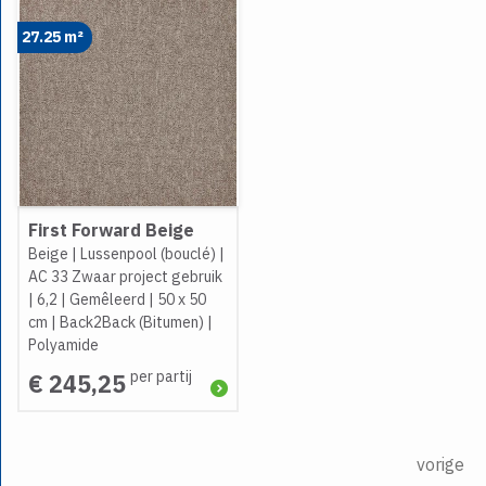
27.25 m²
First Forward Beige
Beige
|
Lussenpool (bouclé)
|
AC 33 Zwaar project gebruik
|
6,2
|
Gemêleerd
|
50 x 50
cm
|
Back2Back (Bitumen)
|
Polyamide
per partij
€ 245,25
vorige