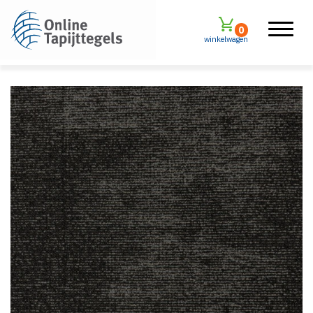
0
winkelwagen