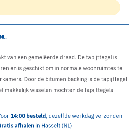
NL.
akt van een gemelêerde draad. De tapijttegel is
en en is geschikt om in normale woonruimtes te
rkamers. Door de bitumen backing is de tapijttegel
gel makkelijk wisselen mochten de tapijttegels
Voor
14:00 besteld
, dezelfde werkdag verzonden
Gratis afhalen
in Hasselt (NL)