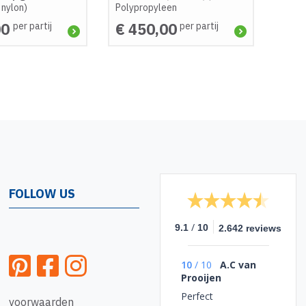
 nylon)
Polypropyleen
00
€ 450,00
per partij
per partij
FOLLOW US
/
9.1
10
2.642 reviews
10
/
10
A.C van
Prooijen
Perfect
voorwaarden