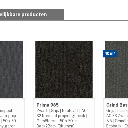
elijkbare producten
40 m²
Prima 965
Grind Bas
senpool
Zwart
|
Grijs
|
Naaldvilt
|
AC
Grijs
|
Lusse
aar project
32 Normaal project gebruik
|
AC 33 Zwaar
|
50 x 50
Gemêleerd
|
50 x 50 cm
|
5,5
|
Gemêl
nylgaren
Back2Back (Bitumen)
|
Ecoback
|
E