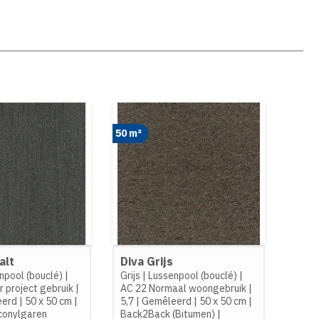
50 m²
alt
Diva Grijs
npool (bouclé)
|
Grijs
|
Lussenpool (bouclé)
|
 project gebruik
|
AC 22 Normaal woongebruik
|
eerd
|
50 x 50 cm
|
5,7
|
Gemêleerd
|
50 x 50 cm
|
conylgaren
Back2Back (Bitumen)
|