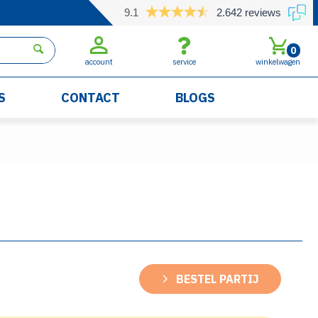
9.1
2.642 reviews
0
account
service
winkelwagen
S
CONTACT
BLOGS
BESTEL PARTIJ