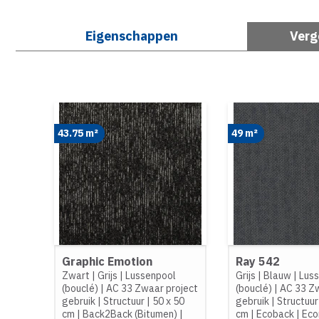
Eigenschappen
Verg
43.75 m²
49 m²
Graphic Emotion
Ray 542
Zwart
|
Grijs
|
Lussenpool
Grijs
|
Blauw
|
Lus
(bouclé)
|
AC 33 Zwaar project
(bouclé)
|
AC 33 Zw
gebruik
|
Structuur
|
50 x 50
gebruik
|
Structuur
cm
|
Back2Back (Bitumen)
|
cm
|
Ecoback
|
Eco