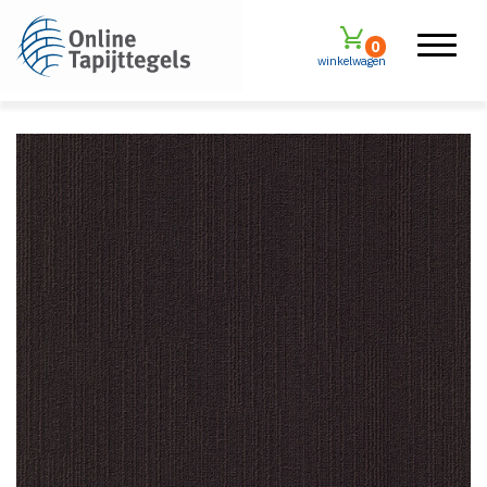
0
winkelwagen