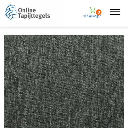
0
winkelwagen