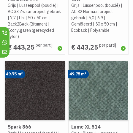
Grijs
|
Lussenpool (bouclé)
|
Grijs
|
Lussenpool (bouclé)
|
AC 33 Zwaar project gebruik
AC 32 Normaal project
|
7,7
|
Uni
|
50 x 50 cm
|
gebruik
|
5,0
|
6,9
|
Back2Back (Bitumen)
|
Gemêleerd
|
50 x 50 cm
|
Econylgaren (gerecycled
Ecoback
|
Polyamide
nylon)
per partij
per partij
€ 443,25
€ 443,25
49.75 m²
49.75 m²
Spark 866
Lume XL 514