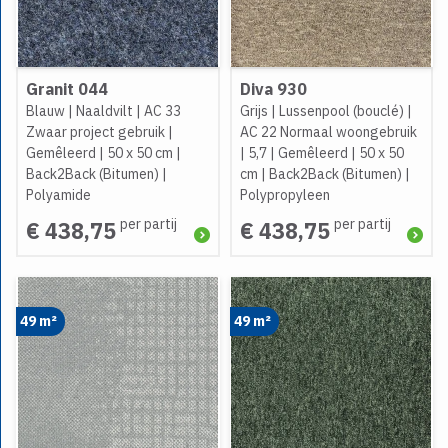
Granit 044
Diva 930
Blauw
|
Naaldvilt
|
AC 33
Grijs
|
Lussenpool (bouclé)
|
Zwaar project gebruik
|
AC 22 Normaal woongebruik
Gemêleerd
|
50 x 50 cm
|
|
5,7
|
Gemêleerd
|
50 x 50
Back2Back (Bitumen)
|
cm
|
Back2Back (Bitumen)
|
Polyamide
Polypropyleen
per partij
per partij
€ 438,75
€ 438,75
49 m²
49 m²