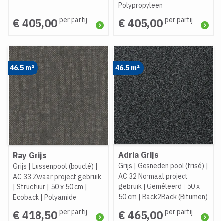
Polypropyleen
per partij
per partij
€ 405,00
€ 405,00
46.5 m²
46.5 m²
Adria Grijs
Ray Grijs
Grijs
|
Gesneden pool (frisé)
|
Grijs
|
Lussenpool (bouclé)
|
AC 32 Normaal project
AC 33 Zwaar project gebruik
gebruik
|
Gemêleerd
|
50 x
|
Structuur
|
50 x 50 cm
|
50 cm
|
Back2Back (Bitumen)
Ecoback
|
Polyamide
per partij
per partij
€ 418,50
€ 465,00