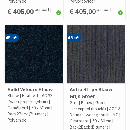
Polyamide
Polypropyleen
per partij
per partij
€ 405,00
€ 405,00
45 m²
45 m²
Solid Velours Blauw
Astra Stripe Blauw
Blauw
|
Naaldvilt
|
AC 33
Grijs Groen
Zwaar project gebruik
|
Grijs
|
Blauw
|
Groen
|
Gemêleerd
|
50 x 50 cm
|
Lussenpool (bouclé)
|
AC 22
Back2Back (Bitumen)
|
Normaal woongebruik
|
5,0
|
Polyamide
Gestreept
|
50 x 50 cm
|
Back2Back (Bitumen)
|