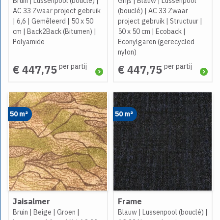
Bruin
|
Lussenpool (bouclé)
|
Grijs
|
Blauw
|
Lussenpool
AC 33 Zwaar project gebruik
(bouclé)
|
AC 33 Zwaar
|
6,6
|
Gemêleerd
|
50 x 50
project gebruik
|
Structuur
|
cm
|
Back2Back (Bitumen)
|
50 x 50 cm
|
Ecoback
|
Polyamide
Econylgaren (gerecycled
nylon)
per partij
per partij
€ 447,75
€ 447,75
50 m²
50 m²
Jaisalmer
Frame
Bruin
|
Beige
|
Groen
|
Blauw
|
Lussenpool (bouclé)
|