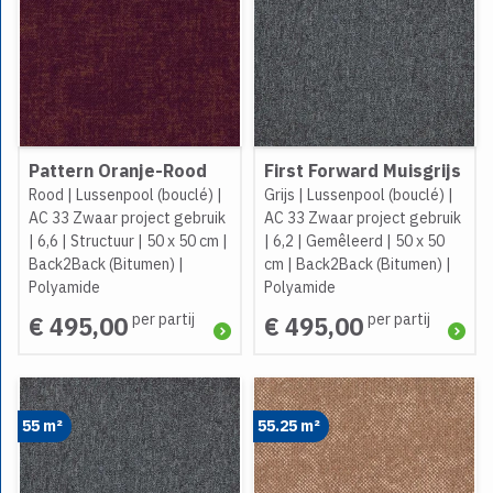
Pattern Oranje-Rood
First Forward Muisgrijs
Rood
|
Lussenpool (bouclé)
|
Grijs
|
Lussenpool (bouclé)
|
AC 33 Zwaar project gebruik
AC 33 Zwaar project gebruik
|
6,6
|
Structuur
|
50 x 50 cm
|
|
6,2
|
Gemêleerd
|
50 x 50
Back2Back (Bitumen)
|
cm
|
Back2Back (Bitumen)
|
Polyamide
Polyamide
per partij
per partij
€ 495,00
€ 495,00
55 m²
55.25 m²