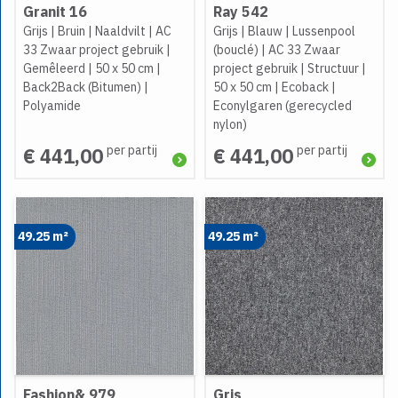
Granit 16
Ray 542
Grijs
|
Bruin
|
Naaldvilt
|
AC
Grijs
|
Blauw
|
Lussenpool
33 Zwaar project gebruik
|
(bouclé)
|
AC 33 Zwaar
Gemêleerd
|
50 x 50 cm
|
project gebruik
|
Structuur
|
Back2Back (Bitumen)
|
50 x 50 cm
|
Ecoback
|
Polyamide
Econylgaren (gerecycled
nylon)
per partij
per partij
€ 441,00
€ 441,00
49.25 m²
49.25 m²
Fashion& 979
Gris