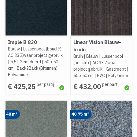
Imple B 830
Linear Vision Blauw-
Blauw
|
Lussenpool (bouclé)
|
bruin
AC 33 Zwaar project gebruik
Bruin
|
Blauw
|
Lussenpool
|
5,5
|
Gemêleerd
|
50 x 50
(bouclé)
|
AC 33 Zwaar
cm
|
Back2Back (Bitumen)
|
project gebruik
|
Gestreept
|
Polyamide
50 x 50 cm
|
PVC
|
Polyamide
per partij
per partij
€ 425,25
€ 432,00
48 m²
48.75 m²