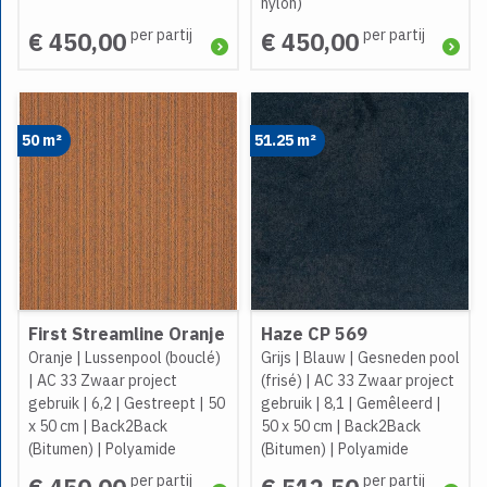
nylon)
per partij
per partij
€ 450,00
€ 450,00
50 m²
51.25 m²
First Streamline Oranje
Haze CP 569
Oranje
|
Lussenpool (bouclé)
Grijs
|
Blauw
|
Gesneden pool
|
AC 33 Zwaar project
(frisé)
|
AC 33 Zwaar project
gebruik
|
6,2
|
Gestreept
|
50
gebruik
|
8,1
|
Gemêleerd
|
x 50 cm
|
Back2Back
50 x 50 cm
|
Back2Back
(Bitumen)
|
Polyamide
(Bitumen)
|
Polyamide
per partij
per partij