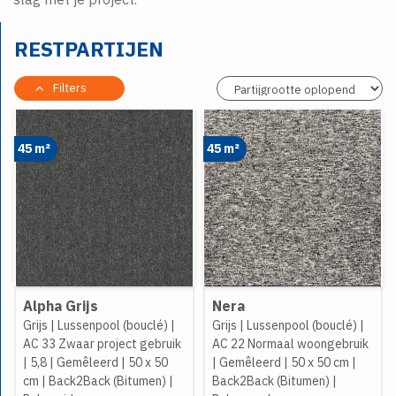
RESTPARTIJEN
Filters
45 m²
45 m²
Alpha Grijs
Nera
Grijs
|
Lussenpool (bouclé)
|
Grijs
|
Lussenpool (bouclé)
|
AC 33 Zwaar project gebruik
AC 22 Normaal woongebruik
|
5,8
|
Gemêleerd
|
50 x 50
|
Gemêleerd
|
50 x 50 cm
|
cm
|
Back2Back (Bitumen)
|
Back2Back (Bitumen)
|