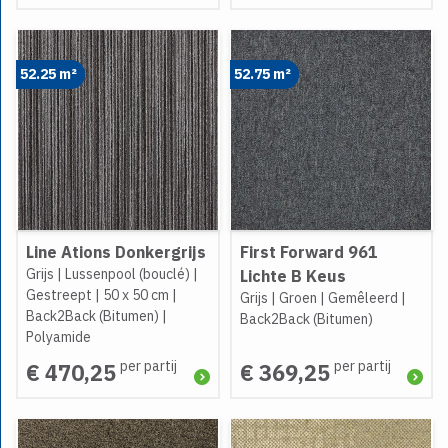
52.25 m²
52.75 m²
Line Ations Donkergrijs
First Forward 961
Grijs
|
Lussenpool (bouclé)
|
Lichte B Keus
Gestreept
|
50 x 50 cm
|
Grijs
|
Groen
|
Gemêleerd
|
Back2Back (Bitumen)
|
Back2Back (Bitumen)
Polyamide
per partij
per partij
€ 470,25
€ 369,25