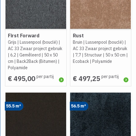
First Forward
Rust
Grijs
|
Lussenpool (bouclé)
|
Bruin
|
Lussenpool (bouclé)
|
AC 33 Zwaar project gebruik
AC 33 Zwaar project gebruik
|
6,2
|
Gemêleerd
|
50 x 50
|
7,7
|
Structuur
|
50 x 50 cm
|
cm
|
Back2Back (Bitumen)
|
Ecoback
|
Polyamide
Polyamide
per partij
per partij
€ 495,00
€ 497,25
55.5 m²
56.5 m²