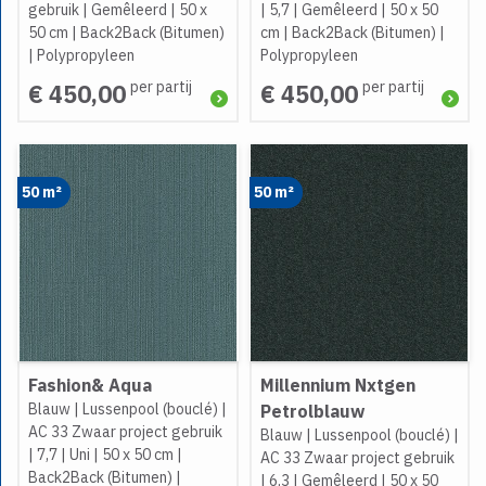
gebruik
|
Gemêleerd
|
50 x
|
5,7
|
Gemêleerd
|
50 x 50
50 cm
|
Back2Back (Bitumen)
cm
|
Back2Back (Bitumen)
|
|
Polypropyleen
Polypropyleen
per partij
per partij
€ 450,00
€ 450,00
50 m²
50 m²
Fashion& Aqua
Millennium Nxtgen
Blauw
|
Lussenpool (bouclé)
|
Petrolblauw
AC 33 Zwaar project gebruik
Blauw
|
Lussenpool (bouclé)
|
|
7,7
|
Uni
|
50 x 50 cm
|
AC 33 Zwaar project gebruik
Back2Back (Bitumen)
|
|
6,3
|
Gemêleerd
|
50 x 50