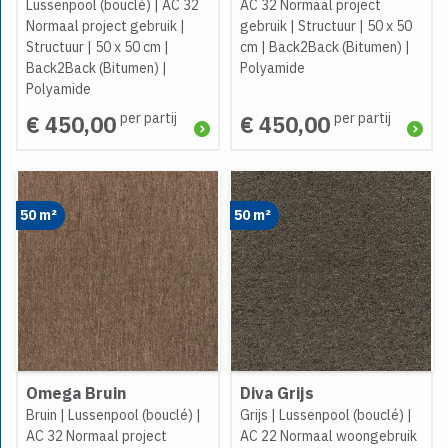
Lussenpool (bouclé)
|
AC 32
AC 32 Normaal project
Normaal project gebruik
|
gebruik
|
Structuur
|
50 x 50
Structuur
|
50 x 50 cm
|
cm
|
Back2Back (Bitumen)
|
Back2Back (Bitumen)
|
Polyamide
Polyamide
per partij
per partij
€ 450,00
€ 450,00
50 m²
50 m²
Omega Bruin
Diva Grijs
Bruin
|
Lussenpool (bouclé)
|
Grijs
|
Lussenpool (bouclé)
|
AC 32 Normaal project
AC 22 Normaal woongebruik