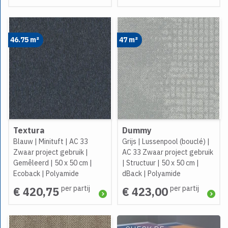
46.75 m²
47 m²
Textura
Dummy
Blauw
|
Minituft
|
AC 33
Grijs
|
Lussenpool (bouclé)
|
Zwaar project gebruik
|
AC 33 Zwaar project gebruik
Gemêleerd
|
50 x 50 cm
|
|
Structuur
|
50 x 50 cm
|
Ecoback
|
Polyamide
dBack
|
Polyamide
per partij
per partij
€ 420,75
€ 423,00