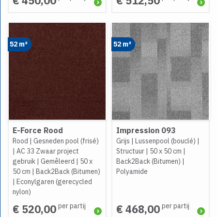
€ 450,00
€ 512,50
52 m²
52 m²
E-Force Rood
Impression 093
Rood
|
Gesneden pool (frisé)
Grijs
|
Lussenpool (bouclé)
|
|
AC 33 Zwaar project
Structuur
|
50 x 50 cm
|
gebruik
|
Gemêleerd
|
50 x
Back2Back (Bitumen)
|
50 cm
|
Back2Back (Bitumen)
Polyamide
|
Econylgaren (gerecycled
nylon)
per partij
per partij
€ 520,00
€ 468,00