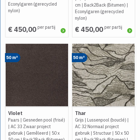
Econylgaren (gerecycled
cm
|
Back2Back (Bitumen)
|
nylon)
Econylgaren (gerecycled
nylon)
per partij
per partij
€ 450,00
€ 450,00
50 m²
50 m²
Violet
Thar
Paars
|
Gesneden pool (frisé)
Grijs
|
Lussenpool (bouclé)
|
|
AC 33 Zwaar project
AC 32 Normaal project
gebruik
|
Gemêleerd
|
50 x
gebruik
|
Structuur
|
50 x 50
50 cm
|
Back2Back (Bitumen)
cm
|
Back2Back (Bitumen)
|