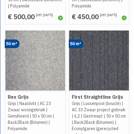
|
Polyamide
Polyamide
per partij
per partij
€ 500,00
€ 450,00
50 m²
50 m²
Rex Grijs
First Straightline Grijs
Grijs
|
Naaldvilt
|
AC 23
Grijs
|
Lussenpool (bouclé)
|
Zwaar woongebruik
|
AC 33 Zwaar project gebruik
Gemêleerd
|
50 x 50 cm
|
|
6,2
|
Gestreept
|
50 x 50 cm
Back2Back (Bitumen)
|
|
Back2Back (Bitumen)
|
Polyamide
Econylgaren (gerecycled