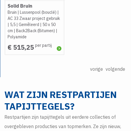
Solid Bruin
Bruin
|
Lussenpool (bouclé)
|
AC 33 Zwaar project gebruik
|
5,5
|
Gemêleerd
|
50 x 50
cm
|
Back2Back (Bitumen)
|
Polyamide
per partij
€ 515,25
vorige
volgende
WAT ZIJN RESTPARTIJEN
TAPIJTTEGELS?
Restpartijen zijn tapijttegels uit eerdere collecties of
overgebleven producties van topmerken. Ze zijn nieuw,