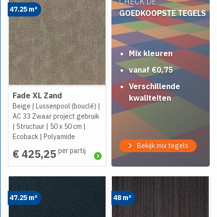
CHECK DE
47.25 m²
GOEDKOOPSTE TEGELS
Mix kleuren
vanaf €0,75
Verschillende
Fade XL Zand
kwaliteiten
Beige
|
Lussenpool (bouclé)
|
AC 33 Zwaar project gebruik
|
Structuur
|
50 x 50 cm
|
Ecoback
|
Polyamide
Bekijk mix tegels
per partij
€ 425,25
47.25 m²
48 m²