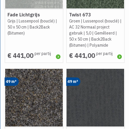
Fade Lichtgrijs
Twist 673
Grijs
|
Lussenpool (bouclé)
|
Groen
|
Lussenpool (bouclé)
|
50 x 50 cm
|
Back2Back
AC 32 Normaal project
(Bitumen)
gebruik
|
5,0
|
Gemêleerd
|
50 x 50 cm
|
Back2Back
(Bitumen)
|
Polyamide
per partij
per partij
€ 441,00
€ 441,00
49 m²
49 m²