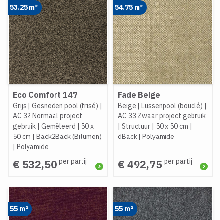
53.25 m²
54.75 m²
Eco Comfort 147
Fade Beige
Grijs
|
Gesneden pool (frisé)
|
Beige
|
Lussenpool (bouclé)
|
AC 32 Normaal project
AC 33 Zwaar project gebruik
gebruik
|
Gemêleerd
|
50 x
|
Structuur
|
50 x 50 cm
|
50 cm
|
Back2Back (Bitumen)
dBack
|
Polyamide
|
Polyamide
per partij
per partij
€ 532,50
€ 492,75
55 m²
55 m²