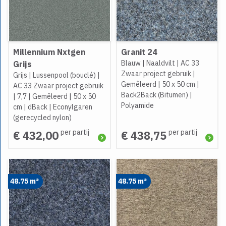
Millennium Nxtgen
Granit 24
Blauw
|
Naaldvilt
|
AC 33
Grijs
Zwaar project gebruik
|
Grijs
|
Lussenpool (bouclé)
|
Gemêleerd
|
50 x 50 cm
|
AC 33 Zwaar project gebruik
Back2Back (Bitumen)
|
|
7,7
|
Gemêleerd
|
50 x 50
Polyamide
cm
|
dBack
|
Econylgaren
(gerecycled nylon)
per partij
per partij
€ 432,00
€ 438,75
48.75 m²
48.75 m²