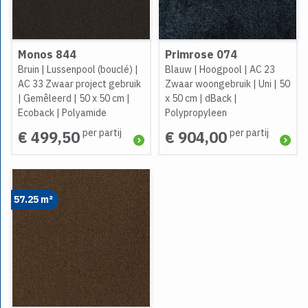
Monos 844
Primrose 074
Bruin
|
Lussenpool (bouclé)
|
Blauw
|
Hoogpool
|
AC 23
AC 33 Zwaar project gebruik
Zwaar woongebruik
|
Uni
|
50
|
Gemêleerd
|
50 x 50 cm
|
x 50 cm
|
dBack
|
Ecoback
|
Polyamide
Polypropyleen
per partij
per partij
€ 499,50
€ 904,00
57.25 m²